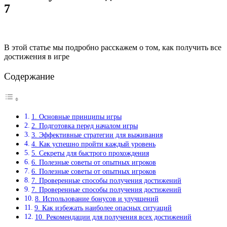
7
В этой статье мы подробно расскажем о том, как получить все
достижения в игре
Содержание
1. Основные принципы игры
2. Подготовка перед началом игры
3. Эффективные стратегии для выживания
4. Как успешно пройти каждый уровень
5. Секреты для быстрого прохождения
6. Полезные советы от опытных игроков
6. Полезные советы от опытных игроков
7. Проверенные способы получения достижений
7. Проверенные способы получения достижений
8. Использование бонусов и улучшений
9. Как избежать наиболее опасных ситуаций
10. Рекомендации для получения всех достижений