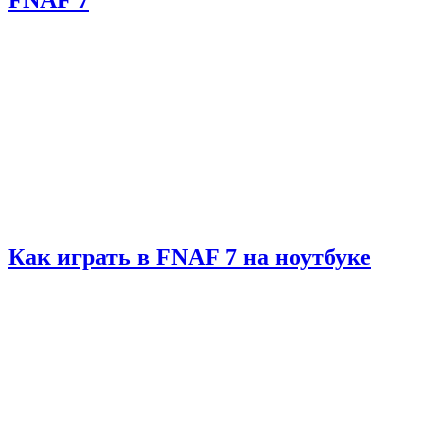
Как играть в FNAF 7 на ноутбуке