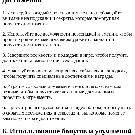
1. Исследуйте каждый уровень внимательно и обращайте
внимание на подсказки и секреты, которые помогут вам
получить достижения.
2. Используйте все возможности персонажей и умений, чтобы
пройти уровни на максимальном уровне сложности и
получить достижения за это.
3. Завершите все квесты и подзадачи в игре, чтобы получить
достижения за выполнение всех заданий.
4. Участвуйте во всех мероприятиях, событиях и конкурсах,
чтобы получить специальные достижения и награды.
5. Играйте со своими друзьями в многопользовательском
режиме, чтобы получить коллективные достижения и
победить в игре вместе.
6. Просматривайте руководства и видео обзоры, чтобы узнать
о скрытых достижениях и секретах игры, которые помогут
вам получить все достижения.
8. Использование бонусов и улучшений