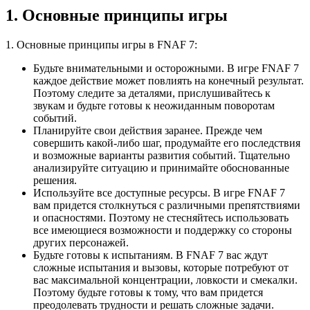
1. Основные принципы игры
1. Основные принципы игры в FNAF 7:
Будьте внимательными и осторожными. В игре FNAF 7
каждое действие может повлиять на конечный результат.
Поэтому следите за деталями, прислушивайтесь к
звукам и будьте готовы к неожиданным поворотам
событий.
Планируйте свои действия заранее. Прежде чем
совершить какой-либо шаг, продумайте его последствия
и возможные варианты развития событий. Тщательно
анализируйте ситуацию и принимайте обоснованные
решения.
Используйте все доступные ресурсы. В игре FNAF 7
вам придется столкнуться с различными препятствиями
и опасностями. Поэтому не стесняйтесь использовать
все имеющиеся возможности и поддержку со стороны
других персонажей.
Будьте готовы к испытаниям. В FNAF 7 вас ждут
сложные испытания и вызовы, которые потребуют от
вас максимальной концентрации, ловкости и смекалки.
Поэтому будьте готовы к тому, что вам придется
преодолевать трудности и решать сложные задачи.