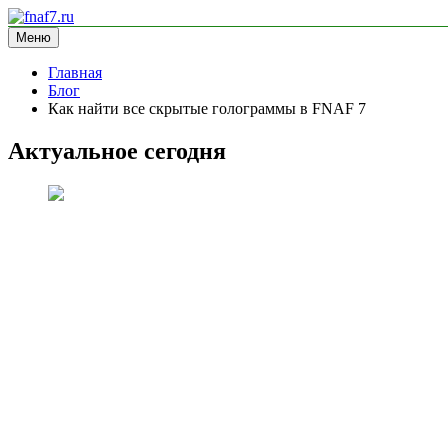
Перейти
к
Меню
fnaf7.ru
информационный сайт
содержимому
Главная
Блог
Как найти все скрытые голограммы в FNAF 7
Актуальное сегодня