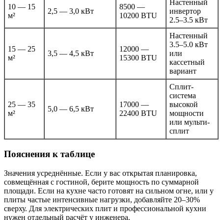
Настенный
10 — 15
8500 —
2,5 — 3,0 кВт
инвертор
м²
10200 BTU
2.5–3.5 кВт
Настенный
3.5–5.0 кВт
15 — 25
12000 —
3,5 — 4,5 кВт
или
м²
15300 BTU
кассетный
вариант
Сплит-
система
25 — 35
17000 —
высокой
5,0 — 6,5 кВт
м²
22400 BTU
мощности
или мульти-
сплит
Пояснения к таблице
Значения усреднённые. Если у вас открытая планировка,
совмещённая с гостиной, берите мощность по суммарной
площади. Если на кухне часто готовят на сильном огне, или у
плиты частые интенсивные нагрузки, добавляйте 20–30%
сверху. Для электрических плит и профессиональной кухни
нужен отдельный расчёт у инженера.