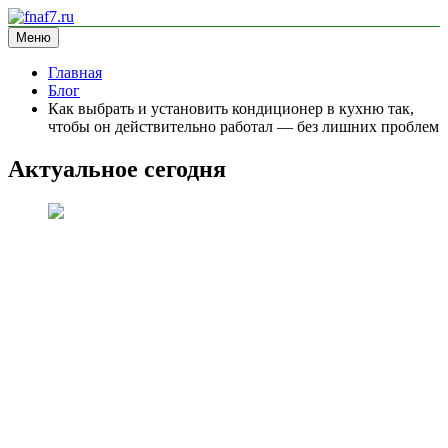
Перейти
к
Меню
fnaf7.ru
информационный сайт
содержимому
Главная
Блог
Как выбрать и установить кондиционер в кухню так,
чтобы он действительно работал — без лишних проблем
Актуальное сегодня