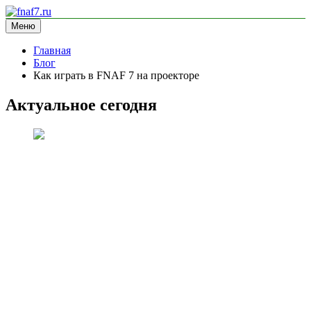
Перейти
к
Меню
fnaf7.ru
информационный сайт
содержимому
Главная
Блог
Как играть в FNAF 7 на проекторе
Актуальное сегодня