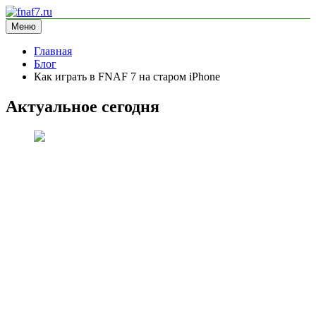
Перейти
к
Меню
fnaf7.ru
информационный сайт
содержимому
Главная
Блог
Как играть в FNAF 7 на старом iPhone
Актуальное сегодня