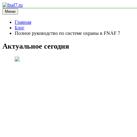
Перейти
к
Меню
fnaf7.ru
информационный сайт
содержимому
Главная
Блог
Полное руководство по системе охраны в FNAF 7
Актуальное сегодня