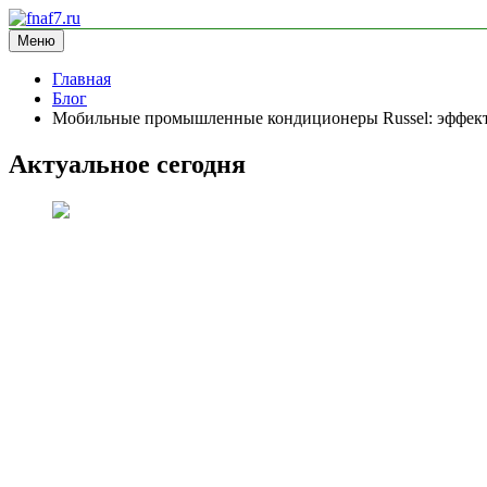
Перейти
к
Меню
fnaf7.ru
информационный сайт
содержимому
Главная
Блог
Мобильные промышленные кондиционеры Russel: эффект
Актуальное сегодня