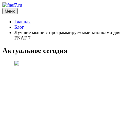
Перейти
к
Меню
fnaf7.ru
информационный сайт
содержимому
Главная
Блог
Лучшие мыши с программируемыми кнопками для
FNAF 7
Актуальное сегодня